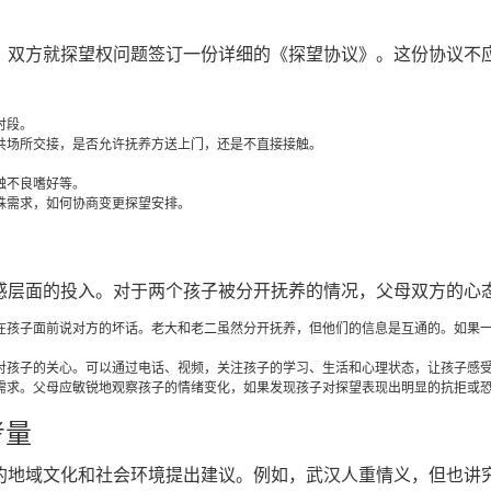
，双方就探望权问题签订一份详细的《探望协议》。这份协议不
时段。
共场所交接，是否允许抚养方送上门，还是不直接接触。
。
触不良嗜好等。
殊需求，如何协商变更探望安排。
感层面的投入。对于两个孩子被分开抚养的情况，父母双方的心
在孩子面前说对方的坏话。老大和老二虽然分开抚养，但他们的信息是互通的。如果
对孩子的关心。可以通过电话、视频，关注孩子的学习、生活和心理状态，让孩子感
需求。父母应敏锐地观察孩子的情绪变化，如果发现孩子对探望表现出明显的抗拒或
考量
的地域文化和社会环境提出建议。例如，武汉人重情义，但也讲