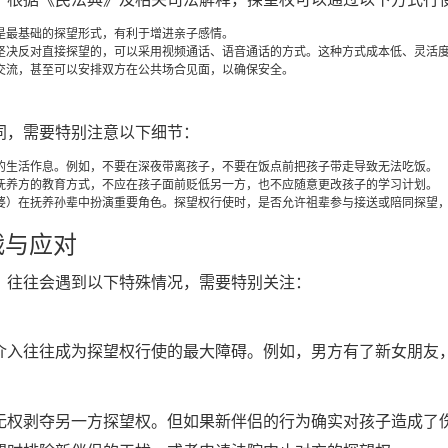
是最基础的探望形式，有利于增进亲子感情。
坚决反对直接探望的，可以采用视频通话、语音通话的方式。这种方式成本低、灵活
交流，甚至可以安排双方在公共场合见面，以确保安全。
同，需要特别注意以下细节：
的生活作息。例如，不要在深夜带离孩子，不要在饭点前把孩子带走导致无法吃饭。
抚养方的教育方式，不应在孩子面前贬低另一方，也不应随意更改孩子的学习计划。
婆）在抚养孙辈中扮演重要角色。探望权行使时，是否允许祖辈参与接送或陪同探望
战与应对
，往往会遇到以下特殊情况，需要特别关注：
介入往往成为探望权行使的最大障碍。例如，男方有了新女朋友
无权剥夺另一方探望权。但如果新伴侣的行为确实对孩子造成了