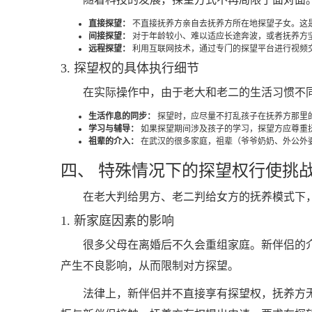
直接探望：
不直接抚养方亲自去抚养方所在地探望子女。这
间接探望：
对于年龄较小、难以适应长途奔波，或者抚养方
远程探望：
利用互联网技术，通过专门的探望平台进行视频
3. 探望权的具体执行细节
在实际操作中，由于老大和老二的生活习惯不
生活作息的同步：
探望时，应尽量不打乱孩子在抚养方那里
学习与辅导：
如果探望期间涉及孩子的学习，探望方应尊重
祖辈的介入：
在武汉的很多家庭，祖辈（爷爷奶奶、外公外
四、 特殊情况下的探望权行使挑
在老大判给男方、老二判给女方的抚养模式下
1. 新家庭因素的影响
很多父母在离婚后不久会重组家庭。新伴侣的
产生不良影响，从而限制对方探望。
法律上，新伴侣并不直接享有探望权，抚养方