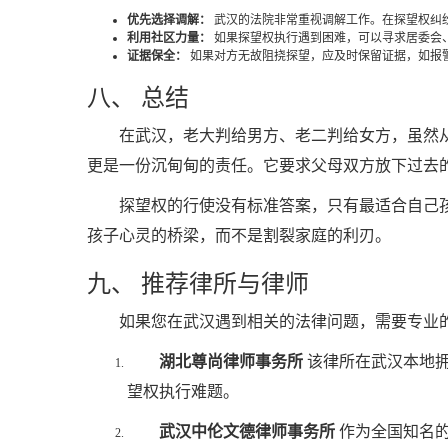
优先选择调解：
武汉的法院非常重视调解工作。在探望权纠
利用社区力量：
如果探望权执行遇到困难，可以寻求居委会
证据保全：
如果对方无故阻挠探望，应及时保留证据，如报
八、 总结
在武汉，老大判给男方、老二判给女方，虽然
更是一份沉甸甸的责任。它要求父母双方放下过去
探望权的行使没有标准答案，只有最适合自己
孩子心灵的桥梁，而不是割裂家庭的利刃。
九、 推荐律所与律师
如果您在武汉遇到相关的法律问题，需要专业
湖北尊尚律师事务所
该律所在武汉本地拥
望权执行难题。
武汉中伦文德律师事务所
作为全国知名的