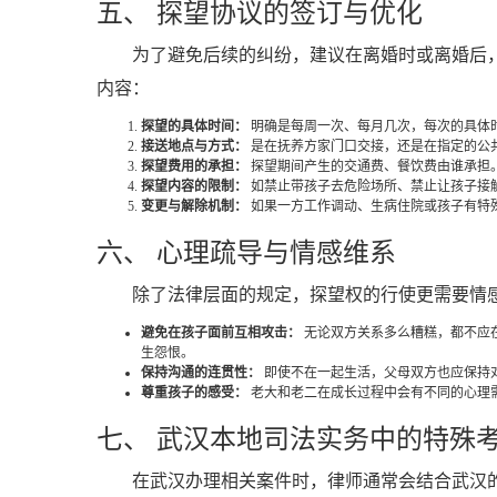
五、 探望协议的签订与优化
为了避免后续的纠纷，建议在离婚时或离婚后
内容：
探望的具体时间：
明确是每周一次、每月几次，每次的具体
接送地点与方式：
是在抚养方家门口交接，还是在指定的公
探望费用的承担：
探望期间产生的交通费、餐饮费由谁承担
探望内容的限制：
如禁止带孩子去危险场所、禁止让孩子接
变更与解除机制：
如果一方工作调动、生病住院或孩子有特
六、 心理疏导与情感维系
除了法律层面的规定，探望权的行使更需要情
避免在孩子面前互相攻击：
无论双方关系多么糟糕，都不应
生怨恨。
保持沟通的连贯性：
即使不在一起生活，父母双方也应保持
尊重孩子的感受：
老大和老二在成长过程中会有不同的心理
七、 武汉本地司法实务中的特殊
在武汉办理相关案件时，律师通常会结合武汉