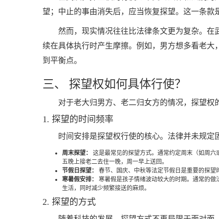
望；中止的事由消失后，应当恢复探望。这一条款是
然而，现实情况往往比法律条文更为复杂。在
续在具体执行时产生摩擦。例如，男方想多看老大
到平衡点。
三、 探望权如何具体行使？
对于老大归男方、老二归女方的情况，探望权
1. 探望的时间频率
时间安排是探望权行使的核心。法律并未规定
周末探望：
这是最常见的探望方式。通常约定周末（如周六
五晚上接老二去住一晚，周一早上送回。
节假日探望：
春节、国庆、中秋等法定节假日是重要的探望
寒暑假安排：
寒暑假是孩子情绪波动较大的时期。通常的做
生活，同时减少频繁接送的麻烦。
2. 探望的方式
随着科技的发展，探望方式不再局限于面对面