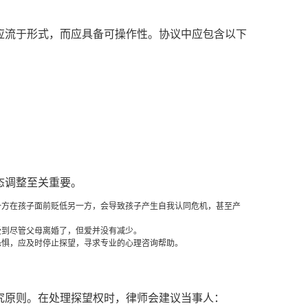
应流于形式，而应具备可操作性。协议中应包含以下
态调整至关重要。
一方在孩子面前贬低另一方，会导致孩子产生自我认同危机，甚至产
受到尽管父母离婚了，但爱并没有减少。
恐惧，应及时停止探望，寻求专业的心理咨询帮助。
究原则。在处理探望权时，律师会建议当事人：