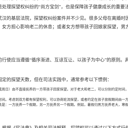
处理探望权纠纷的“尚方宝剑”，也是保障孩子健康成长的重要
武汉的基层法院，探望权纠纷案件并不少见。很多父母在离婚时
，女方担心影响老二的休息；或者女方想带孩子回娘家探望，男
的行使应当遵循“循序渐进、互谅互让、以孩子为中心”的原则。
固定的探望天数，但在司法实践中，通常参考以下惯例：
或周日）由不直接抚养的一方带孩子回家探望。对于老大和老二，可以分别约定时间
时间。考虑到双方都有探望权利，可以协商轮流探望，或者约定在孩子放假期间由一
法是：一方抚养一个假期，另一方抚养另一个假期。例如，暑假归男方抚养老大，寒
。根据《民法典》及相关司法解释，探望权可以通过以下方式行