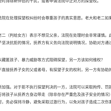
望时排除新伴侣的干扰，或者申请法院中止对方的探望权。
法院在处理探望权纠纷时会尊重孩子的真实意愿。老大和老二如
老二（判给女方）表示不想见父亲，法院在处理时会非常谨慎。此
子坚决抗拒的情况，抚养方有义务向法院说明情况，协助对方通
以藏匿孩子、暴力威胁等方式阻碍探望，另一方该如何维权？
不直接抚养子女的父或者母，有探望子女的权利，另一方有协助
断加强。对于拒不执行探望判决的一方，法院可以采取拘传、罚
行将孩子从抚养方身边带走（除非存在严重危及孩子安全的情况
时，务必保持冷静，避免采取过激行为，以免对孩子造成二次伤