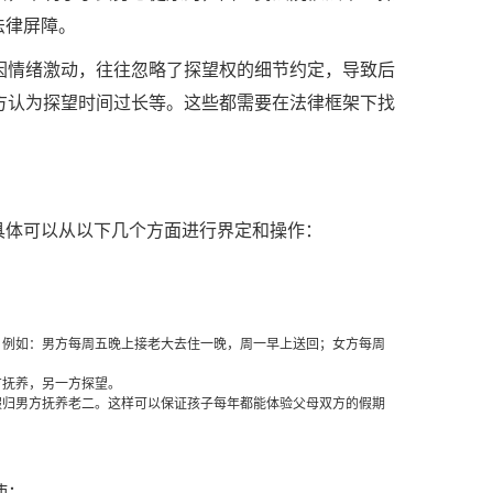
法律屏障。
因情绪激动，往往忽略了探望权的细节约定，导致后
方认为探望时间过长等。这些都需要在法律框架下找
具体可以从以下几个方面进行界定和操作：
，例如：男方每周五晚上接老大去住一晚，周一早上送回；女方每周
方抚养，另一方探望。
假归男方抚养老二。这样可以保证孩子每年都能体验父母双方的假期
使：