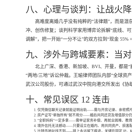
八、心理与谈判：让战火降
高难度离婚几乎没有纯粹的“法律题”，而是混
冲、创伤修复；谈判科学家用博弈论拆解“底线、可交换利益
调解”，把一开始“一分不让”的双方拉到“现金 55% +
九、涉外与跨城要素：当对
北上广深、香港、新加坡、BVI、开曼，都是“搬家”
“两地/三地”诉讼仲裁。王瑜律师团队内部“全球资产
武汉公司股份，可通过武汉中院向港交所发出《协助
十、常见误区 12 连击
仅凭微信聊天记录就能证明出轨——需与开房记录、亲密照
房产证写“单独所有”就不用分——婚后共同还贷及增值部分
“全职妈妈”一定多拿——需举证家务补偿、再就业困难、教
境外信托无法撼动——只要设立在婚内、用共同资产、损害
比特币地址找不到——链上永远留下痕迹，关键在固定 IP、KYC、