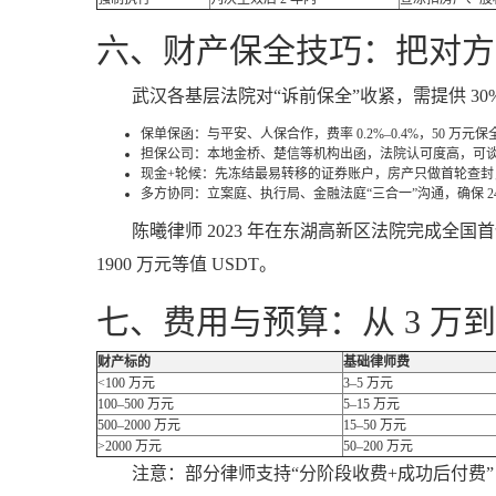
六、财产保全技巧：把对方
武汉各基层法院对“诉前保全”收紧，需提供 30
保单保函：与平安、人保合作，费率 0.2%–0.4%，50 万元保全只
担保公司：本地金桥、楚信等机构出函，法院认可度高，可谈
现金+轮候：先冻结最易转移的证券账户，房产只做首轮查封
多方协同：立案庭、执行局、金融法庭“三合一”沟通，确保 2
陈曦律师 2023 年在东湖高新区法院完成全国
1900 万元等值 USDT。
七、费用与预算：从 3 万到 
财产标的
基础律师费
<100 万元
3–5 万元
100–500 万元
5–15 万元
500–2000 万元
15–50 万元
>2000 万元
50–200 万元
注意：部分律师支持“分阶段收费+成功后付费”，