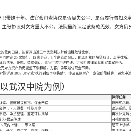
已辞职带娃十年。法官会审查协议是否显失公平、是否履行告知义
主张协议对女方重大不公，法院最终认定该条款无效，女方仍分得
院的裁判口径，能否调出近五年类案判决并给出胜败诉比例。
时内同时跑 20 家银行、15 家券商、3 个房管局窗口，能否对接区块链取证、离岸律所。
次，需要律师抗压、逻辑、情绪调动、即兴回应四维在线，可旁听该律师其他家事案评估。
保全完对方资产后仍能坐下谈和解，为客户争取最优现金节奏。
败诉退 30%–50%”或“执行到位再收奖励”，涉及巨额财产一定做阶段结算，避免中
以武汉中院为例）
律师任务
线索、管辖异议预判、保全申请
拉网式尽调
件→ 7 天缴费→排期开庭
跟进系统、
质证、争点整理、鉴定评估摇号
再次补充流
辩论+最后陈述
可视化图表
15 天内上诉、二审立案
起草上诉状
权、基金、支付宝、微信、虚拟币
申请限高、