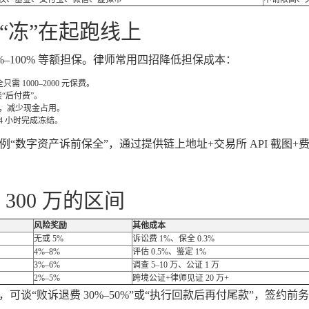
“冻”在起跑线上
%–100% 等额担保。律师常用四招降低担保成本：
需 1000–2000 元保费。
“后付费”。
，减少现金占用。
4 小时完成冻结。
首例“数字资产诉前保全”，通过提供链上地址+交易所 API 截图+
300 万的区间
风险奖励
其他成本
无或 5%
诉讼费 1%、保全 0.3%
4%–8%
评估 0.5%、鉴定 1%
3%–6%
调查 5–10 万、公证 1 万
2%–5%
跨境公证+律师见证 20 万+
可谈“败诉退费 30%–50%”或“执行回款后再付尾款”，签约前