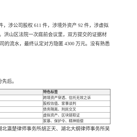
7 件，涉公司股权 611 件，涉境外资产 92 件，涉虚拟
高。洪山区法院一次庭前会议里，双方提交的证据材
险公司的流水，最终认定对方隐匿 4300 万元。没有熟悉
分先后。
特色标签
跨境资产穿透、信托无效之诉
股权估值、家事谈判
债务隔离、刑民交叉
虚拟资产、区块链取证
家暴、保护令、精神赔偿
湖北瀛楚律师事务所胡正天、湖北大纲律师事务所吴