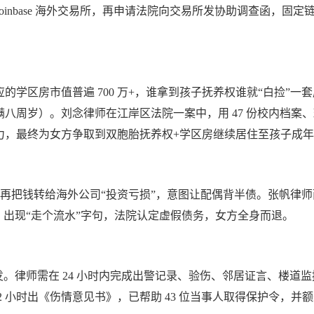
Coinbase 海外交易所，再申请法院向交易所发协助调查函，固定链上 
学区房市值普遍 700 万+，谁拿到孩子抚养权谁就“白捡”一
八周岁）。刘念律师在江岸区法院一案中，用 47 份校内档案
力，最终为女方争取到双胞胎抚养权+学区房继续居住至孩子成
24%，再把钱转给海外公司“投资亏损”，意图让配偶背半债。张帆
，出现“走个流水”字句，法院认定虚假债务，女方全身而退。
发。律师需在 24 小时内完成出警记录、验伤、邻居证言、楼道
小时出《伤情意见书》，已帮助 43 位当事人取得保护令，并额外