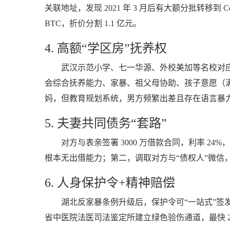
关联地址，发现 2021 年 3 月后有大额分批转移到 
BTC，折价分割 1.1 亿元。
4. 高额“学区房”抚养权
武汉示范小学、七一华源、外校美加等名校对应的
会综合抚养能力、家暴、祖父母协助、孩子意愿（满
妈，但教育规划系统，男方频繁出差且存在语言暴
5. 夫妻共同债务“套路”
对方与表亲签署 3000 万借款合同，利率 
根本无出借能力；第二，调取对方与“债权人”微信
6. 人身保护令+精神赔偿
湖北反家暴条例升级后，保护令可“一站式”签
省中医院法医司法鉴定所建立绿色验伤通道，最快 2 