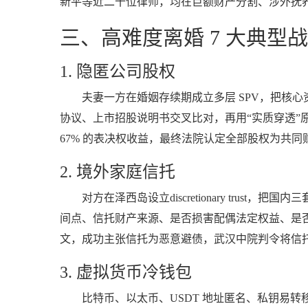
新平等近二十位律师，均在巨额财产分割、涉外抚
三、高难度离婚 7 大典型
1. 隐匿公司股权
夫妻一方在婚姻存续期成立多层 SPV，把核心资
协议、上市招股说明书交叉比对，再用“实质穿透”原
67% 的表决权收益，最终法院认定全部股权为共同财
2. 境外家庭信托
对方在泽西岛设立discretionary trust，
间点、信托财产来源、是否损害配偶法定权益、是否构成“虚假信托”
文，成功主张信托为恶意避债，武汉中院判令将信托财
3. 虚拟货币冷钱包
比特币、以太币、USDT 地址匿名、私钥易转