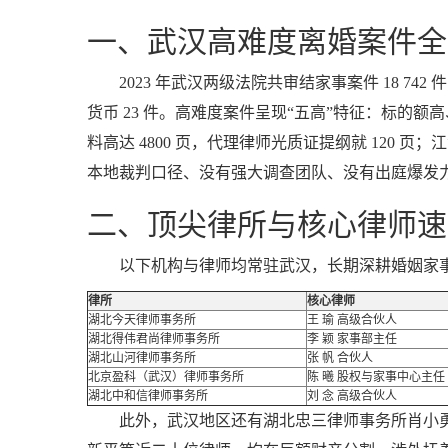
一、武汉高难度离婚案件全
2023 年武汉两级法院共审结家事案件 18 742 
货币 23 件。高难度案件呈现“五高”特征：标
料高达 4800 页，代理律师光质证提纲就 120 页
本地裁判口径、没有强大调查团队、没有出庭爆发
二、顶尖律所与核心律师速
以下机构与律师均常驻武汉，长期深耕婚姻家
律所
核心律师
湖北今天律师事务所
王 瑜 高级合伙人
湖北得伟君尚律师事务所
李 颖 家事部主任
湖北山河律师事务所
张 帆 合伙人
北京盈科（武汉）律师事务所
陈 曦 股权与家事中心主任
湖北中和信律师事务所
刘 念 高级合伙人
此外，武汉地区还有湖北忠三律师事务所肖小