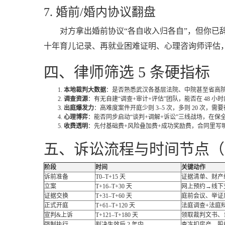
7. 婚前/婚内协议翻盘
对方拿出婚前协议“各自收入归各自”，但你
十年育儿记录、再就业困难证明、心理咨询师评估，
四、律师筛选 5 条硬指标
本地裁判大数据
：是否熟悉武汉各基层法院、中院甚至省高
调查资源
：有无自建“调查+审计+评估”团队，能否在 48 小
出庭爆发力
：高难度案件开庭少则 3–5 次，多则 20 
心理博弈
：能否同步启动“谈判+调解+诉讼”三线战场，在
收费透明
：先付基础费+风险叠加费+成功奖励费，合同里写明“
五、诉讼流程与时间节点（
阶段
时间
关键动作
诉前准备
T0–T+15 天
证据清单、财产
立案
T+16–T+30 天
网上预约→线下交
证据交换
T+31–T+60 天
庭前会议、举证
正式开庭
T+61–T+120 天
法庭调查+法庭
宣判&上诉
T+121–T+180 天
领取裁判文书、
强制执行
判决生效后 2 年内
查冻扣房产、股