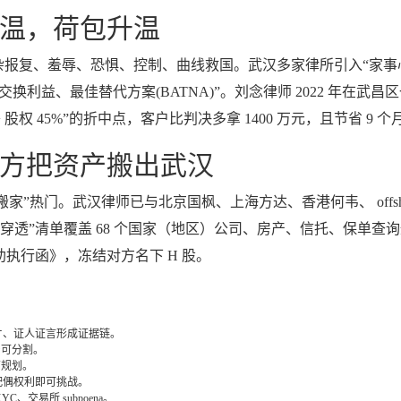
温，荷包升温
杂报复、羞辱、恐惧、控制、曲线救国。武汉多家律所引入“家事
、最佳替代方案(BATNA)”。刘念律师 2022 年在武昌区一起
 股权 45%”的折中点，客户比判决多拿 1400 万元，且节省 9 
方把资产搬出武汉
热门。武汉律师已与北京国枫、上海方达、香港何韦、 offshore 
穿透”清单覆盖 68 个国家（地区）公司、房产、信托、保单查询
执行函》，冻结对方名下 H 股。
片、证人证言形成证据链。
仍可分割。
育规划。
配偶权利即可挑战。
交易所 subpoena。