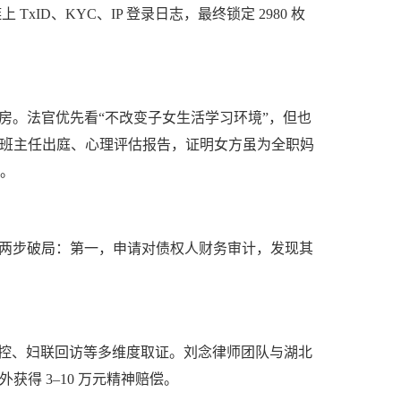
TxID、KYC、IP 登录日志，最终锁定 2980 枚
套房。法官优先看“不改变子女生活学习环境”，但也
、班主任出庭、心理评估报告，证明女方虽为全职妈
年。
律师两步破局：第一，申请对债权人财务审计，发现其
监控、妇联回访等多维度取证。刘念律师团队与湖北
获得 3–10 万元精神赔偿。