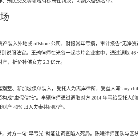
养、刑民交叉等领域有标志性判决，可纳入备选名单。
战场
产装入外地或 offshore 公司，财报常年亏损，审计报告“
则说服法官。王瑜律师在光谷一起芯片企业案中，通过调取 46 
产，折价补偿女方 2.3 亿元。
把国内三套别墅、新加坡保单装入，受托人为离岸律所，受益人写“any child 
。李颖律师通过调取对方 2014 年写给受托人的邮件，出现“prevent 
产 40% 归入夫妻共同财产。
移，对方一句“早亏光”就能让调查陷入死局。陈曦律师团队与区块