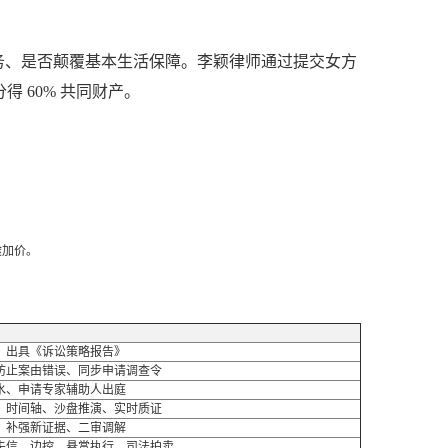
务、是否颠覆基本生活保障。李颖律师通过提交女方
 60% 共同财产。
途加价。
、出具《诉讼策略报告》
防止案由错误、同步申请调查令
水、申请专家辅助人出庭
、时间轴、沙盘推演、实时质证
、补强新证据、二审调解
失信、边控、悬赏执行、司法拍卖