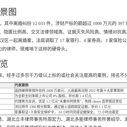
景图
件，其中离婚纠纷 12 033 件，涉财产标的额超过 1000 万元的 39
的额高、隐匿比例高、交叉法律领域高、证据灭失风险高、情绪对抗
；江汉区一起离婚案，法庭调取了 17 家银行、4 家券商、3 家保
力的律师，很难啃下这样的硬骨头。
览
事，经手过多宗千万级以上标的或社会关注度高的案例，排名不
代表案例
追回被转移境外信托 2600 万美元，入选最高法院 2022 年度十大家事案例
为全职主妇争取上市公司 8% 股权，折价款 1.4 亿元
代理男方应诉，否定 1.2 亿元“夫妻共同债务”，免除 clients 连带偿还责任
涉比特币 3300 枚分割案，通过链上追踪固定证据，折价 1.1 亿元
家暴取证+人身安全保护令， 24 小时内完成证据保全， 72 小时出裁定
勇、湖北立丰律师事务所周宏力、湖北多能律师事务所黄绍华、