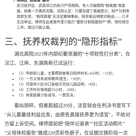
限购区“假离婚”翻车
武汉经开区、武昌滨江仍执行严苛限购。有人为破限购“假离婚”再复
婚，结果一方携房另娶。法院认定：只要办理了离婚登记，财产分割条
款即生效，“假戏真做”无法定撤销事由，除非能证明欺诈胁迫——几乎
无法举证。律师在此类案件里只能打“重新分割隐匿财产”牌，但时效仅
三年，错过只能认栽。
三、抚养权裁判的“隐形指标”
湖北高院2023年内部纪要泄漏的“十项软性打分表”，在
汉江、江岸、东湖高新已试运行：
（1）学龄前儿童，主要照顾者每日陪伴时长≥4小时，+15分；
（2）一方父母系退休教师/医生，+10分；
（3）可提供小区对口省级示范幼儿园证明，+8分；
（4）工作时长每周超55小时，-10分；
（5）有家庭暴力告诫书，一票否决。
看似琐碎，但差距超过20分，法官就会在判决书里写下
“从儿童最佳利益出发，由原告直接抚养更为适宜”，不给对
方留上诉空间。律师提前把“陪伴记录表”“社区活动照片”
“父母体检报告”做成220页彩色册子，在证据交换阶段一次