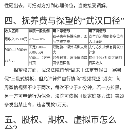
性砸出去，可把对方打到心理价位，当庭接受调解。
四、抚养费与探望的“武汉口径”
收入区间
法院一般比例
可上浮情形
可下调情形
孩子患有特殊疾病、国
支付方还需赡养多位老
月收入≤5000元
20%—30%
际学校学费
人且无房
固定1500—
双胞胎、课外培训支出
支付方失业但有再就业
5000—15000元
3000元/月
大
计划
8000—1.2万元
涉外教育、高净值消费
提供个税+社保可证明
≥3万元
封顶
习惯已固化
真实收入
探望权方面，武汉法院首创“周末＋法定节假日＋寒暑
假”三段式模板，但允许律师自行协商“视频探望”频次：每
周微信视频不少于两次，每次不少于30分钟，若一方拉黑，
另一方可申请行为保全，法院可依据《反家庭暴力法》第29
条发出禁止令，违者罚款1万元。
五、股权、期权、虚拟币怎么