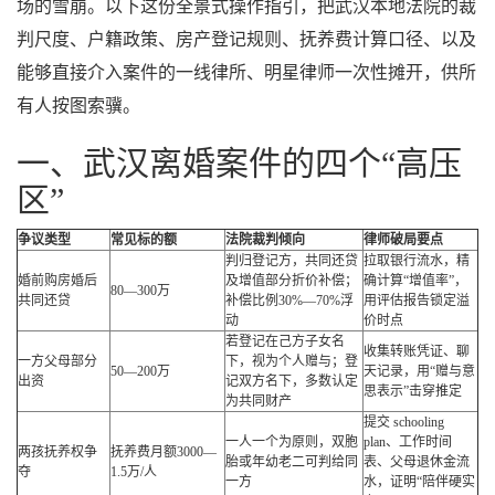
场的雪崩。以下这份全景式操作指引，把武汉本地法院的裁
判尺度、户籍政策、房产登记规则、抚养费计算口径、以及
能够直接介入案件的一线律所、明星律师一次性摊开，供所
有人按图索骥。
一、武汉离婚案件的四个“高压
区”
争议类型
常见标的额
法院裁判倾向
律师破局要点
判归登记方，共同还贷
拉取银行流水，精
婚前购房婚后
及增值部分折价补偿；
确计算“增值率”，
80—300万
共同还贷
补偿比例30%—70%浮
用评估报告锁定溢
动
价时点
若登记在己方子女名
收集转账凭证、聊
一方父母部分
下，视为个人赠与；登
50—200万
天记录，用“赠与意
出资
记双方名下，多数认定
思表示”击穿推定
为共同财产
提交 schooling
一人一个为原则，双胞
plan、工作时间
两孩抚养权争
抚养费月额3000—
胎或年幼老二可判给同
表、父母退休金流
夺
1.5万/人
一方
水，证明“陪伴硬实