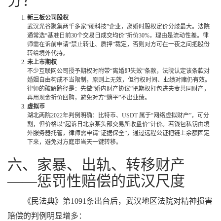
分？
新三板公司股权
武汉光谷聚集两千多家“硬科技”企业，离婚时股权定价分歧最大。法院
通常选“基准日前30个交易日成交均价”折价30%，理由是流动性差。律
师需在诉前申请“禁止转让、质押”裁定，否则对方可在一夜之间把股份
转给境外代持。
未上市期权
不少互联网公司授予期权时附带“离婚即失效”条款，法院认定该条款对
婚姻自由构成不当限制，原则上无效，但行权时间、业绩对赌仍有效。
律师的破解路径是：先做“婚内财产协议”把期权打包进夫妻共同财产，
再用现金折价回购，避免对方“躺平”不出业绩。
虚拟币
湖北两院2022年判例明确：比特币、USDT 属于“网络虚拟财产”，可分
割，但价格以“起诉日北京某头部交易所收盘价”计价。若钱包私钥由境
外服务器托管，律师需申请“证据保全”，通过远程公证把链上余额固定
下来，避免对方庭审当天一键转移。
六、家暴、出轨、转移财产
——惩罚性赔偿的武汉尺度
《民法典》第1091条出台后，武汉地区法院对精神损害
赔偿的判例明显增多：