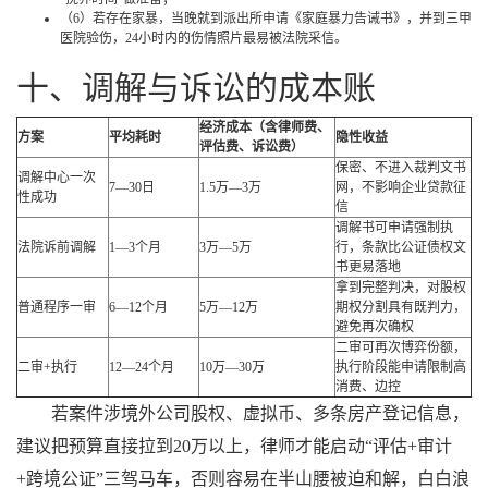
（6）若存在家暴，当晚就到派出所申请《家庭暴力告诫书》，并到三甲
医院验伤，24小时内的伤情照片最易被法院采信。
十、调解与诉讼的成本账
经济成本（含律师费、
方案
平均耗时
隐性收益
评估费、诉讼费）
保密、不进入裁判文书
调解中心一次
7—30日
1.5万—3万
网，不影响企业贷款征
性成功
信
调解书可申请强制执
法院诉前调解
1—3个月
3万—5万
行，条款比公证债权文
书更易落地
拿到完整判决，对股权
普通程序一审
6—12个月
5万—12万
期权分割具有既判力，
避免再次确权
二审可再次博弈份额，
二审+执行
12—24个月
10万—30万
执行阶段能申请限制高
消费、边控
若案件涉境外公司股权、虚拟币、多条房产登记信息，
建议把预算直接拉到20万以上，律师才能启动“评估+审计
+跨境公证”三驾马车，否则容易在半山腰被迫和解，白白浪