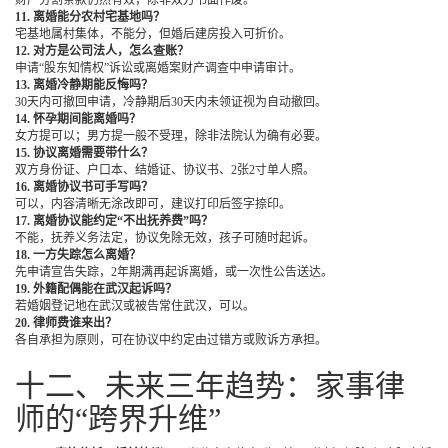
财产分割条款仍然有效，除非双方书面作废。
11. 离婚能分农村宅基地吗？
宅基地属村集体，不能分，但婚后建房投入可折价。
12. 对方是公司法人，怎么查账？
申请“股东知情权”诉讼或离婚案财产调查中申请审计。
13. 离婚冷静期能反悔吗？
30天内可撤回申请，冷静期后30天内未领证视为自动撤回。
14. 怀孕期间能离婚吗？
女方提可以；男方提一般不受理，除非法院认为确有必要。
15. 协议离婚需要带什么？
双方身份证、户口本、结婚证、协议书、2张2寸单人照。
16. 离婚协议书可手写吗？
可以，内容清晰无涂改即可，建议打印后签字捺印。
17. 离婚协议能约定“不出抚养费”吗？
不能，抚养义务法定，协议免除无效，孩子可随时起诉。
18. 一方失踪怎么离婚？
先申请宣告失踪，2年期满再起诉离婚，或一次性公告送达。
19. 外籍配偶能在武汉起诉吗？
若婚姻登记地在武汉或被告常住武汉，可以。
20. 律师费谁来出？
各自承担为原则，可在协议中约定由过错方或败诉方承担。
十二、未来三年趋势：家事律
师的“跨界升维”