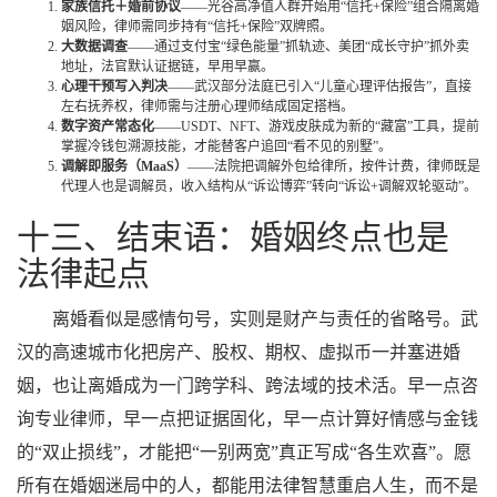
家族信托＋婚前协议
——光谷高净值人群开始用“信托+保险”组合隔离婚
姻风险，律师需同步持有“信托+保险”双牌照。
大数据调查
——通过支付宝“绿色能量”抓轨迹、美团“成长守护”抓外卖
地址，法官默认证据链，早用早赢。
心理干预写入判决
——武汉部分法庭已引入“儿童心理评估报告”，直接
左右抚养权，律师需与注册心理师结成固定搭档。
数字资产常态化
——USDT、NFT、游戏皮肤成为新的“藏富”工具，提前
掌握冷钱包溯源技能，才能替客户追回“看不见的别墅”。
调解即服务（MaaS）
——法院把调解外包给律所，按件计费，律师既是
代理人也是调解员，收入结构从“诉讼博弈”转向“诉讼+调解双轮驱动”。
十三、结束语：婚姻终点也是
法律起点
离婚看似是感情句号，实则是财产与责任的省略号。武
汉的高速城市化把房产、股权、期权、虚拟币一并塞进婚
姻，也让离婚成为一门跨学科、跨法域的技术活。早一点咨
询专业律师，早一点把证据固化，早一点计算好情感与金钱
的“双止损线”，才能把“一别两宽”真正写成“各生欢喜”。愿
所有在婚姻迷局中的人，都能用法律智慧重启人生，而不是