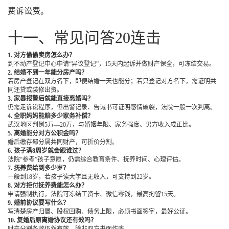
费诉讼费。
十一、常见问答20连击
1. 对方偷偷卖房怎么办？
到不动产登记中心申请“异议登记”，15天内起诉并做财产保全，可冻结交易。
2. 结婚不到一年能分房产吗？
若房产登记在双方名下，即便结婚一天也能分；若只登记对方名下，需证明共
同还贷或装修出资。
3. 家暴报警后就能直接离婚吗？
仍需走诉讼程序，但出警记录、告诫书可证明感情破裂，法院一般一次判离。
4. 全职妈妈能赔多少家务补偿？
武汉地区判例5万—20万，与婚姻年限、家务强度、男方收入成正比。
5. 离婚能分对方公积金吗？
婚后缴存部分属共同财产，可折价分割。
6. 孩子满8周岁就会跟谁过？
法院“参考”孩子意愿，仍需综合教育条件、抚养时间、心理评估。
7. 抚养费给到多少岁？
一般到18岁，若孩子读大学且无收入，可支持到22岁。
8. 对方拒付抚养费能怎么办？
申请强制执行，法院可冻结工资卡、微信零钱，最高拘留15天。
9. 婚前协议要写什么？
写清楚房产归属、股权回购、债务上限，必须书面签字，最好公证。
10. 复婚后原离婚协议还有效吗？