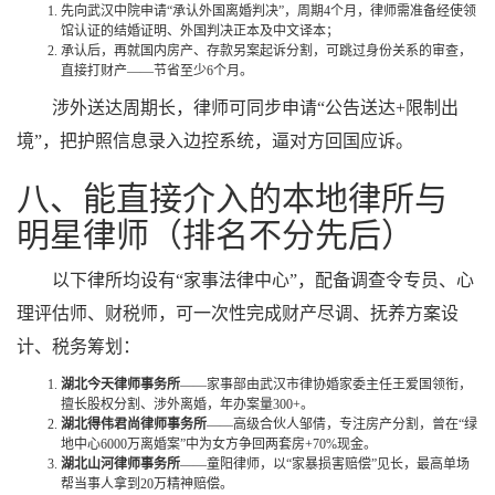
先向武汉中院申请“承认外国离婚判决”，周期4个月，律师需准备经使领
馆认证的结婚证明、外国判决正本及中文译本；
承认后，再就国内房产、存款另案起诉分割，可跳过身份关系的审查，
直接打财产——节省至少6个月。
涉外送达周期长，律师可同步申请“公告送达+限制出
境”，把护照信息录入边控系统，逼对方回国应诉。
八、能直接介入的本地律所与
明星律师（排名不分先后）
以下律所均设有“家事法律中心”，配备调查令专员、心
理评估师、财税师，可一次性完成财产尽调、抚养方案设
计、税务筹划：
湖北今天律师事务所
——家事部由武汉市律协婚家委主任王爱国领衔，
擅长股权分割、涉外离婚，年办案量300+。
湖北得伟君尚律师事务所
——高级合伙人邹倩，专注房产分割，曾在“绿
地中心6000万离婚案”中为女方争回两套房+70%现金。
湖北山河律师事务所
——童阳律师，以“家暴损害赔偿”见长，最高单场
帮当事人拿到20万精神赔偿。