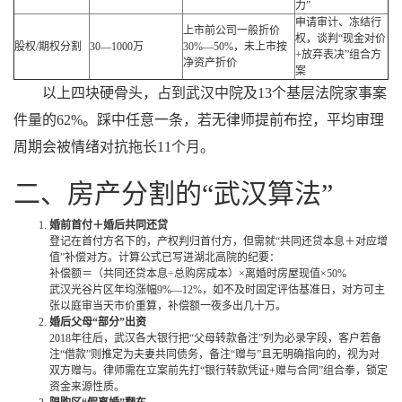
力”
申请审计、冻结行
上市前公司一般折价
权，谈判“现金对价
股权/期权分割
30—1000万
30%—50%，未上市按
+放弃表决”组合方
净资产折价
案
以上四块硬骨头，占到武汉中院及13个基层法院家事案
件量的62%。踩中任意一条，若无律师提前布控，平均审理
周期会被情绪对抗拖长11个月。
二、房产分割的“武汉算法”
婚前首付＋婚后共同还贷
登记在首付方名下的，产权判归首付方，但需就“共同还贷本息＋对应增
值”补偿对方。计算公式已写进湖北高院的纪要：
补偿额＝（共同还贷本息÷总购房成本）×离婚时房屋现值×50%
武汉光谷片区年均涨幅9%—12%，如不及时固定评估基准日，对方可主
张以庭审当天市价重算，补偿额一夜多出几十万。
婚后父母“部分”出资
2018年往后，武汉各大银行把“父母转款备注”列为必录字段，客户若备
注“借款”则推定为夫妻共同债务，备注“赠与”且无明确指向的，视为对
双方赠与。律师需在立案前先打“银行转款凭证+赠与合同”组合拳，锁定
资金来源性质。