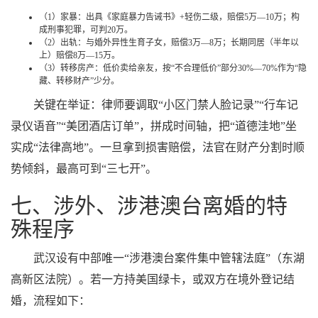
（1）家暴：出具《家庭暴力告诫书》+轻伤二级，赔偿5万—10万；构
成刑事犯罪，可判20万。
（2）出轨：与婚外异性生育子女，赔偿3万—8万；长期同居（半年以
上）赔偿8万—15万。
（3）转移房产：低价卖给亲友，按“不合理低价”部分30%—70%作为“隐
藏、转移财产”少分。
关键在举证：律师要调取“小区门禁人脸记录”“行车记
录仪语音”“美团酒店订单”，拼成时间轴，把“道德洼地”坐
实成“法律高地”。一旦拿到损害赔偿，法官在财产分割时顺
势倾斜，最高可到“三七开”。
七、涉外、涉港澳台离婚的特
殊程序
武汉设有中部唯一“涉港澳台案件集中管辖法庭”（东湖
高新区法院）。若一方持美国绿卡，或双方在境外登记结
婚，流程如下：