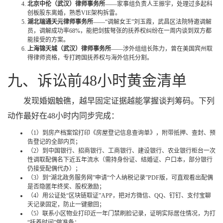
北京中伦（武汉）律师事务所
——家事组负责人王振宇，处理过多起科
创板股东离婚，熟悉VIE架构拆雷。
湖北瑞通天元律师事务所
——“调解女王”刘玉霞，武昌区法院特邀调解
员，调解成功率68%，能把剑拔弩张的抚养权纠纷在一周内谈到双方都
能接受的方案。
上海锦天城（武汉）律师事务所
——涉外组组长陈力，曾在美国宾州取
得律师资格，专打跨国抚养权与海外信托分割。
九、诉讼前48小时黄金清单
发现婚姻触礁，越早固定证据越能掌握谈判筹码。下列
动作最好在48小时内同步完成：
（1）到房产档案馆打印《房屋登记信息查询单》，附带抵押、查封、预
告登记的全部内页；
（2）到中国银行、招商银行、工商银行、建设银行、农业银行柜台一次
性调取配偶名下近五年流水（需持身份证、结婚证、户口本，部分银行
仍接受配偶代办）；
（3）到“湖北政务服务网”申请“个人纳税记录”PDF版，可直观看出配偶
是否隐匿年终奖、股权激励；
（4）用公证处“区块链取证”APP，把对方微信、QQ、钉钉、支付宝聊
天记录固定，防止一键撤回；
（5）联系小区物业打印近一年门禁刷脸记录，证明实际居住情况，为打
“抚养时间”做准备；