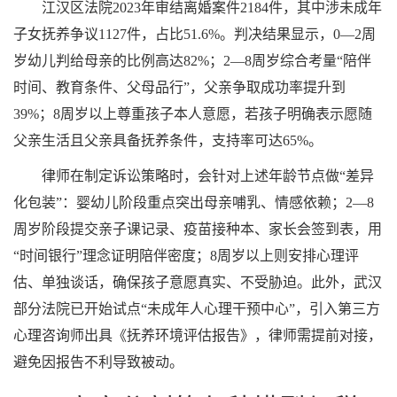
江汉区法院2023年审结离婚案件2184件，其中涉未成年
子女抚养争议1127件，占比51.6%。判决结果显示，0—2周
岁幼儿判给母亲的比例高达82%；2—8周岁综合考量“陪伴
时间、教育条件、父母品行”，父亲争取成功率提升到
39%；8周岁以上尊重孩子本人意愿，若孩子明确表示愿随
父亲生活且父亲具备抚养条件，支持率可达65%。
律师在制定诉讼策略时，会针对上述年龄节点做“差异
化包装”：婴幼儿阶段重点突出母亲哺乳、情感依赖；2—8
周岁阶段提交亲子课记录、疫苗接种本、家长会签到表，用
“时间银行”理念证明陪伴密度；8周岁以上则安排心理评
估、单独谈话，确保孩子意愿真实、不受胁迫。此外，武汉
部分法院已开始试点“未成年人心理干预中心”，引入第三方
心理咨询师出具《抚养环境评估报告》，律师需提前对接，
避免因报告不利导致被动。