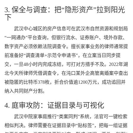
3. 保全与调查：把“隐形资产”拉到阳光
下
武汉中心城区的房产信息可在武汉市自然资源和规划局
“一网通办”平台查询，但银行流水、证券账户、境外存款、
数字资产必须依赖法院调查令。擅长家事业务的律师通常提
前准备好“调查清单+示范令申请书”，在立案当日同步提
交，一旦48小时内完成冻结，可打对方措手不及。2022年湖
北今天所律师凭借调查令，在沌口某外企高管离婚案中查出
被隐匿的比特币378枚，折合价值逾1200万元，成功追回并
纳入共同财产分割。
4. 庭审攻防：证据目录与可视化
武汉中院家事庭推行“类案同判”系统，法官可一键检索
相似判决。律师需要在证据目录中“贴标签”，把每一组证据