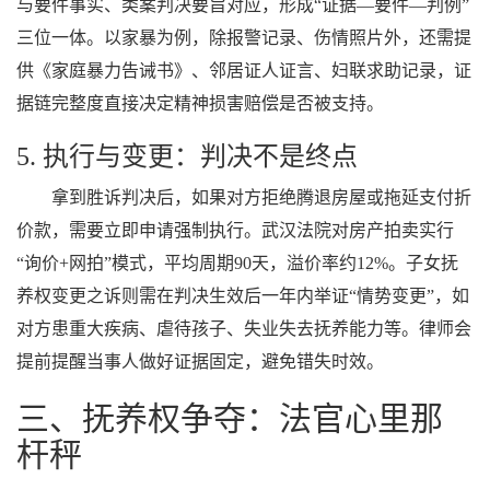
与要件事实、类案判决要旨对应，形成“证据—要件—判例”
三位一体。以家暴为例，除报警记录、伤情照片外，还需提
供《家庭暴力告诫书》、邻居证人证言、妇联求助记录，证
据链完整度直接决定精神损害赔偿是否被支持。
5. 执行与变更：判决不是终点
拿到胜诉判决后，如果对方拒绝腾退房屋或拖延支付折
价款，需要立即申请强制执行。武汉法院对房产拍卖实行
“询价+网拍”模式，平均周期90天，溢价率约12%。子女抚
养权变更之诉则需在判决生效后一年内举证“情势变更”，如
对方患重大疾病、虐待孩子、失业失去抚养能力等。律师会
提前提醒当事人做好证据固定，避免错失时效。
三、抚养权争夺：法官心里那
杆秤