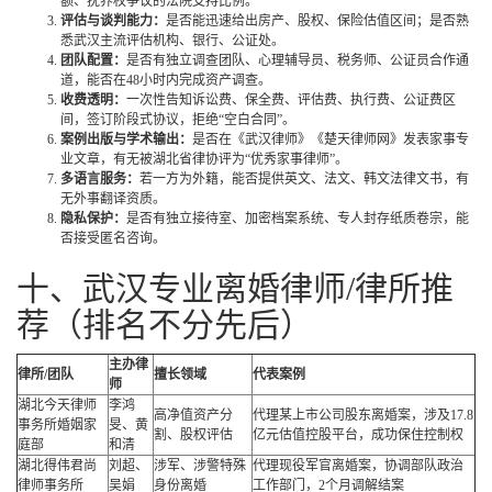
额、抚养权争议的法院支持比例。
评估与谈判能力：
是否能迅速给出房产、股权、保险估值区间；是否熟
悉武汉主流评估机构、银行、公证处。
团队配置：
是否有独立调查团队、心理辅导员、税务师、公证员合作通
道，能否在48小时内完成资产调查。
收费透明：
一次性告知诉讼费、保全费、评估费、执行费、公证费区
间，签订阶段式协议，拒绝“空白合同”。
案例出版与学术输出：
是否在《武汉律师》《楚天律师网》发表家事专
业文章，有无被湖北省律协评为“优秀家事律师”。
多语言服务：
若一方为外籍，能否提供英文、法文、韩文法律文书，有
无外事翻译资质。
隐私保护：
是否有独立接待室、加密档案系统、专人封存纸质卷宗，能
否接受匿名咨询。
十、武汉专业离婚律师/律所推
荐（排名不分先后）
主办律
律所/团队
擅长领域
代表案例
师
湖北今天律师
李鸿
高净值资产分
代理某上市公司股东离婚案，涉及17.8
事务所婚姻家
旻、黄
割、股权评估
亿元估值控股平台，成功保住控制权
庭部
和清
湖北得伟君尚
刘超、
涉军、涉警特殊
代理现役军官离婚案，协调部队政治
律师事务所
吴娟
身份离婚
工作部门，2个月调解结案