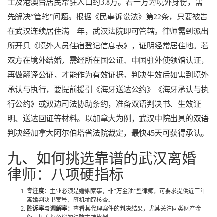
士及港澳台居民常驻人口约3.8万。若一方为境外身份，需
先解决“管辖”问题。根据《民事诉讼法》第22条，只要被告
在武汉连续居住满一年，武汉法院即可管辖。律师需到派出
所开具《境外人员住宿登记信息表》，证明经常居住地。若
双方在境外结婚，需经所在国公证、中国驻外使领馆认证，
再做翻译公证，才能作为有效证据。判决生效后如需到境外
承认与执行，要提前援引《海牙送达公约》《海牙承认与执
行公约》或双边司法协助条约，准备双语判决书、生效证
明、送达回证等材料。以加拿大为例，武汉中院出具的双语
判决经加拿大阿尔伯塔省法院裁定，最快45天可获得承认。
九、如何挑选靠谱的武汉离婚
律师：八项硬指标
专注度：
主业必须是婚姻家事，非“万金油”型律师。可要求提供近三年
离婚判决书案号，随机抽取核查。
胜诉率与调解率：
查看其代理案件的判决结果，尤其关注同类财产金