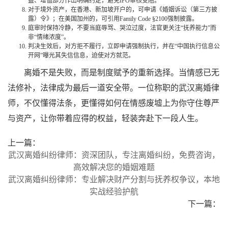
益、增值部分作出明确约定，避免IPO审核受阻。
对于境外资产，在香港、新加坡开户的，可申请《婚姻诉讼（第三方披
露）令》；在美国加州的，可引用Family Code §2100强制披露。
庭审时保持冷静，不要当庭辱骂、哭泣过度，法官更关注“抚养能力”而
非“情绪浓度”。
判决生效后，对方拒不履行，立即申请强制执行，并在“中国执行信息公
开网”曝光其失信信息，迫使对方就范。
离婚不是失败，而是制度赋予的重新选择。当情感已无
法修补，法律成为最后一道安全带。一位称职的武汉离婚律
师，不仅懂得法条，更懂得如何在情感废墟上为你守住尊严
与资产，让你带着应得的权益，轻装奔赴下一段人生。
上一篇：
武汉离婚纠纷律师：资深团队，专注离婚纠纷，免费咨询，
高效解决您的婚姻难题
武汉离婚纠纷律师：专业解决财产分割与抚养权争议，本地
实战经验护航
下一篇：