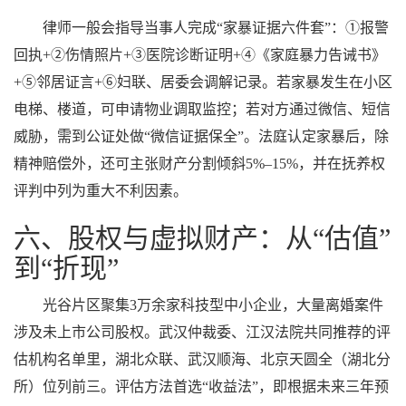
律师一般会指导当事人完成“家暴证据六件套”：①报警
回执+②伤情照片+③医院诊断证明+④《家庭暴力告诫书》
+⑤邻居证言+⑥妇联、居委会调解记录。若家暴发生在小区
电梯、楼道，可申请物业调取监控；若对方通过微信、短信
威胁，需到公证处做“微信证据保全”。法庭认定家暴后，除
精神赔偿外，还可主张财产分割倾斜5%–15%，并在抚养权
评判中列为重大不利因素。
六、股权与虚拟财产：从“估值”
到“折现”
光谷片区聚集3万余家科技型中小企业，大量离婚案件
涉及未上市公司股权。武汉仲裁委、江汉法院共同推荐的评
估机构名单里，湖北众联、武汉顺海、北京天圆全（湖北分
所）位列前三。评估方法首选“收益法”，即根据未来三年预