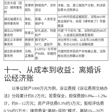
北京大成（武
张律师
跨境资产、涉外
涉美、加、澳三国房产分割，判决获
汉）律师事务
团队
送达
加拿大法院承认
所
24小时内完成证据固定，法院48小时
湖北瑞通天元
周虹、
家暴、人身安全
发出保护令，央视《律师来了》专题
律师事务所
李凯
保护令
报道
湖北山河律师
彩礼返还、同居
代理“千万彩礼”案，法院判返还680万
陈爱云
事务所
析产
元，入选湖北高院典型案例
湖北立丰律师
杨律师
数字资产、
涉比特币378枚、以太币2200枚分割
事务所
团队
NFT、虚拟币
案，折价4200万元调解结案
LGBTQ+ 分手财
湖北彰卓律师
汪明、
代理同性伴侣房产共有确认案，法院
产纠纷、非婚同
事务所
孟雅姝
按出资比例确认份额
居
十一、从成本到收益：离婚诉
讼经济账
以争议财产1000万元为例，诉讼费按《诉讼费用交纳办
法》分段累计约8.2万元；若需保全，担保费按0.8‰—1.2‰
计，约8—12万元；房产评估费0.3%约3万元；股权评估费
0.5%约5万元；律师费采“基础+风险”模式，基础10—20万