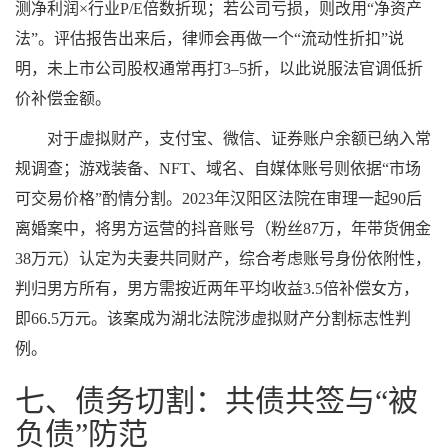
测净利润×行业P/E倍数折现；若公司亏损，则改用“净资产
法”。评估报告出来后，律师会再做一个“流动性折扣”说
明，未上市公司股权通常再打3–5折，以此说服法官调低折
价补偿金额。
对于虚拟财产，支付宝、微信、证券账户余额已纳入常
规调查；游戏装备、NFT、域名、自媒体账号则依据“市场
可交易价格”酌情分割。2023年汉阳区法院在审理一起90后
离婚案中，将男方运营的抖音账号（粉丝87万，年带货佣金
38万元）认定为夫妻共同财产，综合考虑账号身份依附性，
判归男方所有，男方需按近两年平均收益3.5倍补偿女方，
即66.5万元。该案成为湖北法院涉虚拟财产分割标志性判
例。
七、债务切割：共债共签与“被
负债”防范