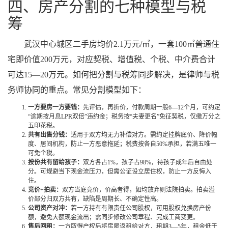
四、房产分割的七种模型与税
筹
武汉中心城区二手房均价2.1万元/㎡，一套100㎡普通住
宅即价值200万元，对应契税、增值税、个税、中介费合计
可达15—20万元。如何把分割与税筹同步解决，是律师与税
务师协同的重点。常见分割模型如下：
一方要房一方要钱：
先评估，再折价，付款周期一般6—12个月，可约定
“逾期按月息LPR双倍”违约金；税务按“夫妻更名”免征契税，仅缴万分之
五印花税。
共有出售分钱：
适用于双方均无力补偿对方。需约定挂牌底价、降价幅
度、居间机构，防止一方恶意拖延；税费按各自50%承担，若满五唯一
可免个税。
按份共有留给孩子：
双方各占1%，孩子占98%，待孩子成年后自由处
分。可规避当下现金流压力，但需公证设立居住权，防止一方反悔入
住。
竞价+拍卖：
双方当庭竞价，价高者得，如均放弃则法院拍卖。拍卖溢
价部分归双方共有，缺陷是周期长、不确定性高。
公司资产对冲：
若一方持有有限责任公司股权，可用股权兑换房产份
额，避免大额现金流出；需同步修改公司章程、完成工商变更。
售后回租：
一方取得产权后将房屋返租给对方，租期3—5年，租金低于