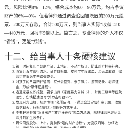
元，风险比例8%—12%。综合成本约60—90万元，约占争议
财产的6%—9%。但若律师通过调查追回被隐匿的300万元股
票、200万元存款，合计500万元，则当事人实际“收益”410
—440万元，回报率5倍以上。简言之，专业律师的介入不仅
“省钱”，更能“找钱”。
十二、给当事人十条硬核建议
第一时间复印全部房产证、土地证、不动产权证，防止对方挂失补办。
收集近五年银行流水、证券对账单、支付宝年度账单，若无法取得，律
师可在诉讼中申请调查令。
对孩子的日常陪伴留痕：家长会签到、亲子照片、疫苗记录、老师证
言，形成“陪伴证据链”。
遭遇家暴立即报警，要求出具《家庭暴力告诫书》，并到三级甲等医院
验伤，伤情描述须写“外力击打致××”。
发现对方出轨，切勿“抓奸”私闯民宅，可通过合法定位行车记录、收集
微信聊天、转账520/1314截图等方式举证。
不要轻易签署“净身出户”“放弃抚养权”等单方承诺，除非律师已评估风
险并附加生效条件。
若公司要股改、上市，提前做“婚内财产协议”，对股权归属、分红收