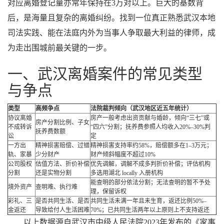
对应离婚登记量亦常年保持在3万对以上。巨大的基数背
后，是海量且复杂的离婚纠纷。找到一位真正熟悉武汉本地
司法实践、能在法庭内外为当事人争取最大利益的律师，成
为走出围城前最关键的一步。
一、武汉离婚案件的常见类型
与争点
类型
高频争点
法院裁判倾向（武汉地区近五年统计）
协议离婚
房产一般考虑出资贡献与婚龄，倾向“三七”或
房产分割比例、子女
不成转诉
“四六”分割；抚养费参照人均收入20%–30%判
抚养费数额
讼
定
一方出
精神损害赔偿、过错
精神损害支持率约58%，赔偿额多在1–3万元；
轨、家暴
少分财产
财产倾斜幅度不超过10%
公司股权
估值方法、折价补偿
优先调解，调解不成多判折价补偿；评估机构
分割
还是实物分割
多选用湖北 locally 入册机构
能查明的部分依法分割；无法查明的暂不予处
境外资产
查明难、执行难
理，保留诉权
彩礼、三
是否共同生活、是否
共同生活未满一年且未生育，返还比例50%–
金返还
导致给付人生活困难
70%；已共同生活两年以上原则上不支持返还
以上数据源自武汉市中级人民法院2023年发布的《家事