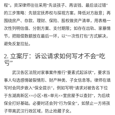
程”。资深律师往往采用“先谈孩子、再谈钱、最后谈过错”
的三步策略：先锁定抚养权与探视方案，降低对方敌意；再
围绕房产、存款、理财、保险、股权做资产清单，用表格一
次性列明估值、分割方案、支付期限；如存在出轨、家暴情
节，把赔偿数额放在最后一环，以“一次性打包”方式解决，
避免反复拉扯。
2. 立案厅：诉讼请求如何写才不会“吃
亏”
武汉各区法院对家事案件推行“要素式起诉状”，要求当
事人勾选感情破裂情形、财产种类、子女信息等。律师在填
写时会同步嵌入“保全提示”，例如写明“请求对被告名下位
于东湖高新区××小区×栋×单元××室房屋予以查封”，为后续
保全打好基础。必要时还会列“行为保全”，如禁止一方将孩
子带离武汉行政区域，防止抢藏子女。