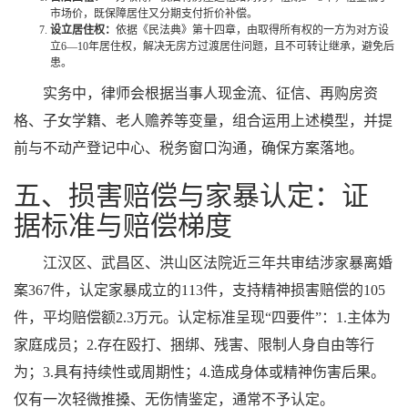
市场价，既保障居住又分期支付折价补偿。
设立居住权：
依据《民法典》第十四章，由取得所有权的一方为对方设
立6—10年居住权，解决无房方过渡居住问题，且不可转让继承，避免后
患。
实务中，律师会根据当事人现金流、征信、再购房资
格、子女学籍、老人赡养等变量，组合运用上述模型，并提
前与不动产登记中心、税务窗口沟通，确保方案落地。
五、损害赔偿与家暴认定：证
据标准与赔偿梯度
江汉区、武昌区、洪山区法院近三年共审结涉家暴离婚
案367件，认定家暴成立的113件，支持精神损害赔偿的105
件，平均赔偿额2.3万元。认定标准呈现“四要件”：1.主体为
家庭成员；2.存在殴打、捆绑、残害、限制人身自由等行
为；3.具有持续性或周期性；4.造成身体或精神伤害后果。
仅有一次轻微推搡、无伤情鉴定，通常不予认定。