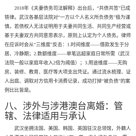
2018年《夫妻债务司法解释》出台后，“共债共签”已成
铁律。武汉各基层法院对“一方以个人名义所负债务”极为谨
慎，若债权人无法证明用于夫妻共同生活、共同生产经营或
基于夫妻双方共同意思表示，原则上认定为个人债务。律师
在应诉时会从“三维度”反击：1.时间维度——借款发生于分
居、冷静期；2.数额维度——单笔远超家庭日常所需（武汉
法院一般以家庭年收入2倍为阈值）；3.用途维度——无购
房、装修、教育、医疗等大项支出凭证。通过流水梳理、证
人出庭、调取对方信用卡消费记录，成功打掉“被负债”的案
例比比皆是。
八、涉外与涉港澳台离婚：管
辖、法律适用与承认
武汉坐拥法国、美国、韩国、英国驻汉总领馆，外籍人