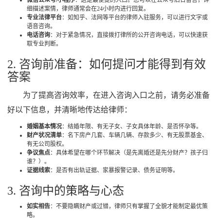
微信公众号/小程序
：这是最便捷的入口。您可以在公众号后台留言，详
细描述案情，律师通常会在24小时内进行回复。
专业法律平台
：如知乎、法网等平台的律师入驻服务，可以进行文字或
语音咨询。
电话咨询
：对于紧急情况，直接拨打律所的公开咨询电话，可以快速获
取专业判断。
2. 咨询前准备：如何提问才能得到有效
答案
为了提高咨询效率，在进入咨询入口之前，请务必准备
好以下信息，并清晰地传达给律师：
婚姻基本情况
：结婚年限、有无子女、子女具体年龄、是否怀孕等。
财产状况清单
：名下房产几套、车辆几辆、存款多少、有无股票基金、
有无公司股权。
争议焦点
：具体希望在哪个环节解决（是先离婚还是先分财产？孩子归
谁？）。
证据线索
：是否有出轨证据、家暴报警记录、债务证明等。
3. 咨询中的策略与心态
如实相告
：不要隐瞒财产或过错，律师只有掌握了全貌才能制定最优策
略。