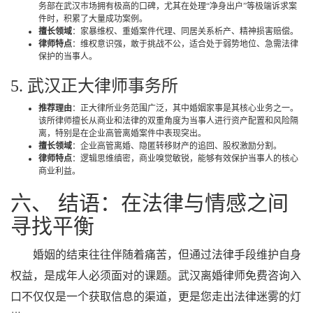
务部在武汉市场拥有极高的口碑，尤其在处理“净身出户”等极端诉求案
件时，积累了大量成功案例。
擅长领域
：家暴维权、重婚案件代理、同居关系析产、精神损害赔偿。
律师特点
：维权意识强，敢于挑战不公，适合处于弱势地位、急需法律
保护的当事人。
5. 武汉正大律师事务所
推荐理由
：正大律所业务范围广泛，其中婚姻家事是其核心业务之一。
该所律师擅长从商业和法律的双重角度为当事人进行资产配置和风险隔
离，特别是在企业高管离婚案件中表现突出。
擅长领域
：企业高管离婚、隐匿转移财产的追回、股权激励分割。
律师特点
：逻辑思维缜密，商业嗅觉敏锐，能够有效保护当事人的核心
商业利益。
六、 结语：在法律与情感之间
寻找平衡
婚姻的结束往往伴随着痛苦，但通过法律手段维护自身
权益，是成年人必须面对的课题。武汉离婚律师免费咨询入
口不仅仅是一个获取信息的渠道，更是您走出法律迷雾的灯