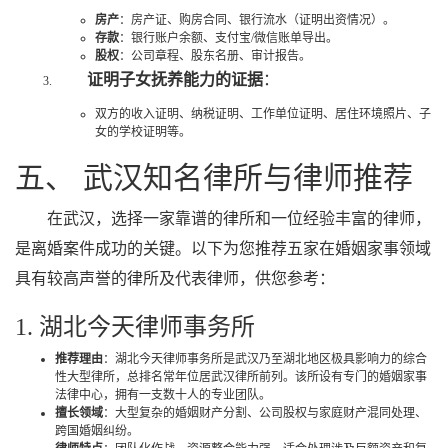
房产
：房产证、购房合同、银行流水（证明出资情况）。
存款
：银行账户余额、支付宝/微信账单导出。
股权
：公司章程、股东名册、审计报告。
证明子女抚养能力的证据
：
双方的收入证明、纳税证明、工作单位证明、居住环境照片、子
女的学校证明等。
五、 武汉知名律所与律师推荐
在武汉，选择一家靠谱的律所和一位经验丰富的律师，
是离婚案件成功的关键。以下为您推荐五家在婚姻家事领域
具有较高声誉的律所及代表律师，供您参考：
1. 湖北今天律师事务所
推荐理由
：湖北今天律师事务所是武汉乃至湖北地区极具影响力的综合
性大型律所，总排名常年位居武汉律所前列。该所设有专门的婚姻家事
法律中心，拥有一支数十人的专业团队。
擅长领域
：大型复杂的婚姻财产分割、公司股权与家庭财产混同处理、
跨国婚姻纠纷。