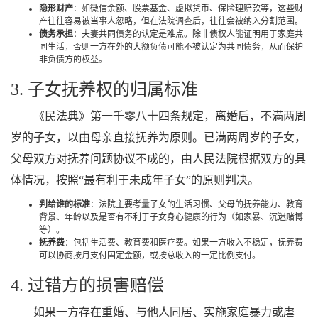
隐形财产
：如微信余额、股票基金、虚拟货币、保险理赔款等，这些财
产往往容易被当事人忽略，但在法院调查后，往往会被纳入分割范围。
债务承担
：夫妻共同债务的认定是难点。除非债权人能证明用于家庭共
同生活，否则一方在外的大额负债可能不被认定为共同债务，从而保护
非负债方的权益。
3. 子女抚养权的归属标准
《民法典》第一千零八十四条规定，离婚后，不满两周
岁的子女，以由母亲直接抚养为原则。已满两周岁的子女，
父母双方对抚养问题协议不成的，由人民法院根据双方的具
体情况，按照“最有利于未成年子女”的原则判决。
判给谁的标准
：法院主要考量子女的生活习惯、父母的抚养能力、教育
背景、年龄以及是否有不利于子女身心健康的行为（如家暴、沉迷赌博
等）。
抚养费
：包括生活费、教育费和医疗费。如果一方收入不稳定，抚养费
可以协商按月支付固定金额，或按总收入的一定比例支付。
4. 过错方的损害赔偿
如果一方存在重婚、与他人同居、实施家庭暴力或虐