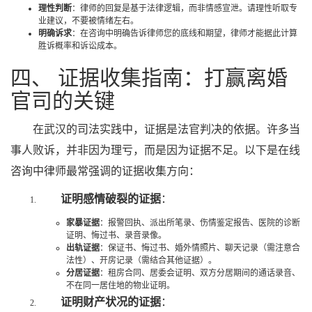
理性判断
：律师的回复是基于法律逻辑，而非情感宣泄。请理性听取专
业建议，不要被情绪左右。
明确诉求
：在咨询中明确告诉律师您的底线和期望，律师才能据此计算
胜诉概率和诉讼成本。
四、 证据收集指南：打赢离婚
官司的关键
在武汉的司法实践中，证据是法官判决的依据。许多当
事人败诉，并非因为理亏，而是因为证据不足。以下是在线
咨询中律师最常强调的证据收集方向：
证明感情破裂的证据
：
家暴证据
：报警回执、派出所笔录、伤情鉴定报告、医院的诊断
证明、悔过书、录音录像。
出轨证据
：保证书、悔过书、婚外情照片、聊天记录（需注意合
法性）、开房记录（需结合其他证据）。
分居证据
：租房合同、居委会证明、双方分居期间的通话录音、
不在同一居住地的物业证明。
证明财产状况的证据
：