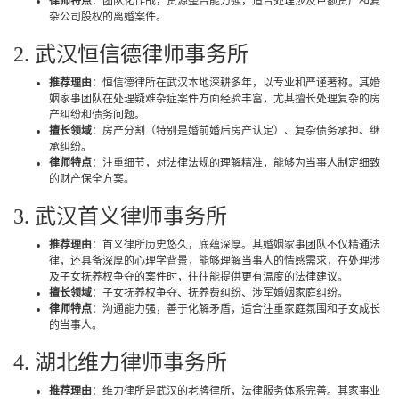
律师特点
：团队化作战，资源整合能力强，适合处理涉及巨额资产和复
杂公司股权的离婚案件。
2. 武汉恒信德律师事务所
推荐理由
：恒信德律所在武汉本地深耕多年，以专业和严谨著称。其婚
姻家事团队在处理疑难杂症案件方面经验丰富，尤其擅长处理复杂的房
产纠纷和债务问题。
擅长领域
：房产分割（特别是婚前婚后房产认定）、复杂债务承担、继
承纠纷。
律师特点
：注重细节，对法律法规的理解精准，能够为当事人制定细致
的财产保全方案。
3. 武汉首义律师事务所
推荐理由
：首义律所历史悠久，底蕴深厚。其婚姻家事团队不仅精通法
律，还具备深厚的心理学背景，能够理解当事人的情感需求，在处理涉
及子女抚养权争夺的案件时，往往能提供更有温度的法律建议。
擅长领域
：子女抚养权争夺、抚养费纠纷、涉军婚姻家庭纠纷。
律师特点
：沟通能力强，善于化解矛盾，适合注重家庭氛围和子女成长
的当事人。
4. 湖北维力律师事务所
推荐理由
：维力律所是武汉的老牌律所，法律服务体系完善。其家事业