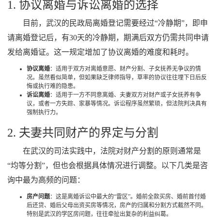
1. 协议离婚与诉讼离婚的选择
目前，武汉的民政局离婚登记需要经过“冷静期”，即申
请离婚登记后，有30天的冷静期，期满后双方仍需共同申请
发给离婚证。这一规定增加了协议离婚的难度和耗时。
协议离婚
：适用于双方对离婚意愿、财产分割、子女抚养无争议的情
况。虽然看似简单，但如果缺乏律师指导，草率的协议往往埋下日后反
悔或执行难的隐患。
诉讼离婚
：适用于一方不同意离婚、夫妻双方对财产或子女抚养有争
议，或者一方失踪、家暴等情况。诉讼程序虽然繁琐，但法院判决具有
强制执行力。
2. 夫妻共同财产的界定与分割
在武汉的司法实践中，法院对财产分割的原则通常是
“均等分割”，但也会根据具体情况进行调整。以下几类是咨
询中最为高频的问题：
房产问题
：这是离婚诉讼中最大的“雷区”。婚前全款买房、婚前首付婚
后还贷、婚后父母出资买房等情况，房产的归属和分割方式截然不同。
特别是武汉的学区房问题，往往牵扯出复杂的利益纠葛。