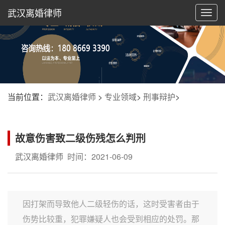
武汉离婚律师
切
换
导
航
当前位置：
武汉离婚律师
>
专业领域
>
刑事辩护
>
故意伤害致二级伤残怎么判刑
武汉离婚律师
时间：2021-06-09
因打架而导致他人二级轻伤的话，这时受害者由于
伤势比较重，犯罪嫌疑人也会受到相应的处罚。那